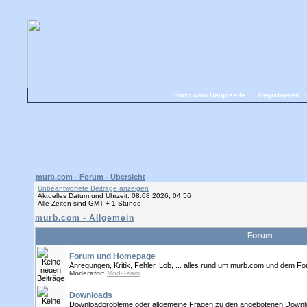
murb.com Hauptseite
•
Registrieren
murb.com - Forum - Übersicht
Unbeantwortete Beiträge anzeigen
Aktuelles Datum und Uhrzeit: 08.08.2026, 04:56
Alle Zeiten sind GMT + 1 Stunde
murb.com - Allgemein
Forum
Forum und Homepage
Anregungen, Kritik, Fehler, Lob, ... alles rund um murb.com und dem Foru
Moderator
:
Mod-Team
Downloads
Downloadprobleme oder allgemeine Fragen zu den angebotenen Download