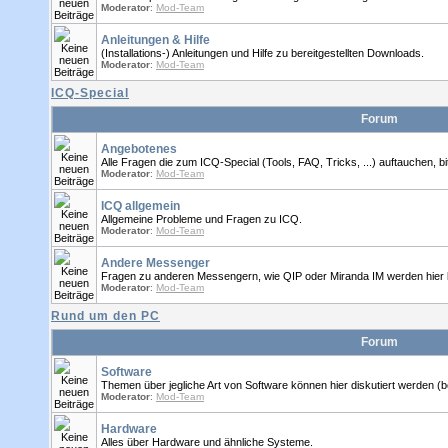
Moderator
:
Mod-Team
Anleitungen & Hilfe
(Installations-) Anleitungen und Hilfe zu bereitgestellten Downloads.
Moderator
:
Mod-Team
ICQ-Special
Forum
Angebotenes
Alle Fragen die zum ICQ-Special (Tools, FAQ, Tricks, ...) auftauchen, bitt
Moderator
:
Mod-Team
ICQ allgemein
Allgemeine Probleme und Fragen zu ICQ.
Moderator
:
Mod-Team
Andere Messenger
Fragen zu anderen Messengern, wie QIP oder Miranda IM werden hier 
Moderator
:
Mod-Team
Rund um den PC
Forum
Software
Themen über jegliche Art von Software können hier diskutiert werden (
Moderator
:
Mod-Team
Hardware
Alles über Hardware und ähnliche Systeme.