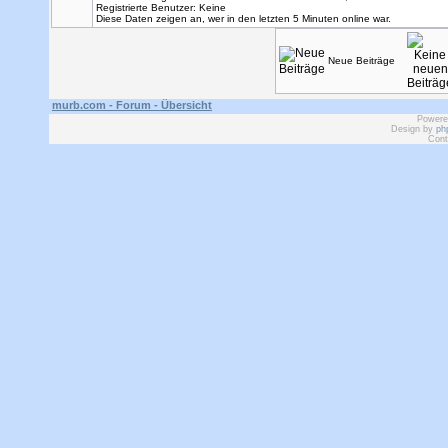
Registrierte Benutzer: Keine
Diese Daten zeigen an, wer in den letzten 5 Minuten online war.
Neue Beiträge
murb.com - Forum - Übersicht
Powere
Design by
ph
Cont