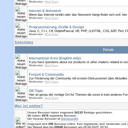
Moderator
:
Mod-Team
Internet & Netzwerk
Wenn das Internet streikt oder das Netzwerk hängt findet sich evtl. hier 
Moderator
:
Mod-Team
Programmierung, Grafik & Design
Java, C, C++, C#, Delphi/Pascal, VB, PHP, (x)HTML, CSS, ASP, Perl, Fl
Moderator
:
Mod-Team
Sonstiges
Forum
International Area (English only)
If you have questions about our products or other matters related to o
Moderator
:
Mod-Team
Freizeit & Community
Zur Förderung der Community mit ernsten Diskussionen über Aktuelles
Moderator
:
Mod-Team
Off-Topic
Hier ist genau der richtige Ort für Themen die sonst in kein anderes F
Moderator
:
Mod-Team
Wer ist online?
Unsere Benutzer haben insgesamt
34132
Beiträge geschrieben.
Wir haben
3076
registrierte Benutzer.
Der neueste Benutzer ist
Kikobrian55
.
Insgesamt sind
295
Benutzer online: Kein registrierter, kein versteckter un
Der Rekord liegt bei
20528
Benutzern am 26.09.2025, 05:52.