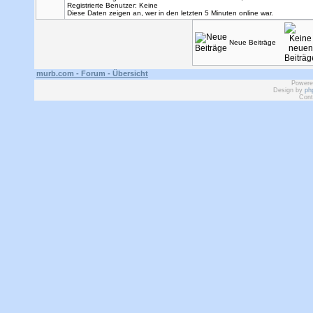
Registrierte Benutzer: Keine
Diese Daten zeigen an, wer in den letzten 5 Minuten online war.
Neue Beiträge
murb.com - Forum - Übersicht
Powere
Design by
ph
Cont