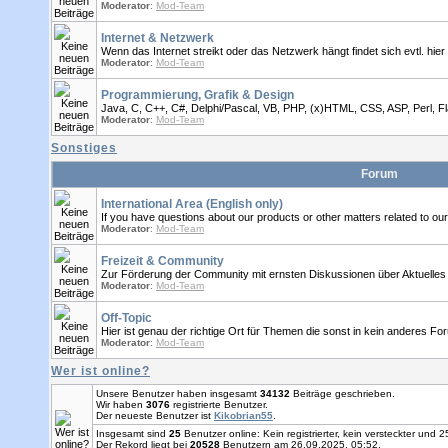
Moderator
:
Mod-Team
Internet & Netzwerk
Wenn das Internet streikt oder das Netzwerk hängt findet sich evtl. hier 
Moderator
:
Mod-Team
Programmierung, Grafik & Design
Java, C, C++, C#, Delphi/Pascal, VB, PHP, (x)HTML, CSS, ASP, Perl, Fl
Moderator
:
Mod-Team
Sonstiges
Forum
International Area (English only)
If you have questions about our products or other matters related to o
Moderator
:
Mod-Team
Freizeit & Community
Zur Förderung der Community mit ernsten Diskussionen über Aktuelles
Moderator
:
Mod-Team
Off-Topic
Hier ist genau der richtige Ort für Themen die sonst in kein anderes F
Moderator
:
Mod-Team
Wer ist online?
Unsere Benutzer haben insgesamt
34132
Beiträge geschrieben.
Wir haben
3076
registrierte Benutzer.
Der neueste Benutzer ist
Kikobrian55
.
Insgesamt sind
25
Benutzer online: Kein registrierter, kein versteckter und
Der Rekord liegt bei
20528
Benutzern am 26.09.2025, 05:52.