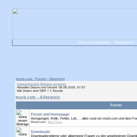
murb.com Hauptseite
•
Registrieren
murb.com - Forum - Übersicht
Unbeantwortete Beiträge anzeigen
Aktuelles Datum und Uhrzeit: 08.08.2026, 07:07
Alle Zeiten sind GMT + 1 Stunde
murb.com - Allgemein
Forum
Forum und Homepage
Anregungen, Kritik, Fehler, Lob, ... alles rund um murb.com und dem Foru
Moderator
:
Mod-Team
Downloads
Downloadprobleme oder allgemeine Fragen zu den angebotenen Download