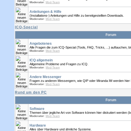
Moderator
:
Mod-Team
Anleitungen & Hilfe
(Installations-) Anleitungen und Hilfe zu bereitgestellten Downloads.
Moderator
:
Mod-Team
ICQ-Special
Forum
Angebotenes
Alle Fragen die zum ICQ-Special (Tools, FAQ, Tricks, ...) auftauchen, bitt
Moderator
:
Mod-Team
ICQ allgemein
Allgemeine Probleme und Fragen zu ICQ.
Moderator
:
Mod-Team
Andere Messenger
Fragen zu anderen Messengern, wie QIP oder Miranda IM werden hier 
Moderator
:
Mod-Team
Rund um den PC
Forum
Software
Themen über jegliche Art von Software können hier diskutiert werden (
Moderator
:
Mod-Team
Hardware
Alles über Hardware und ähnliche Systeme.