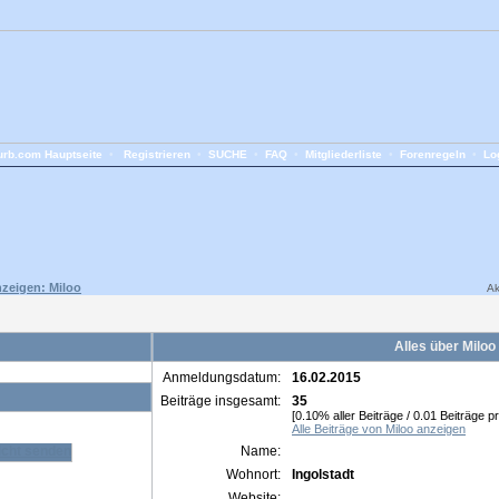
rb.com Hauptseite
•
Registrieren
•
SUCHE
•
FAQ
•
Mitgliederliste
•
Forenregeln
•
Lo
nzeigen: Miloo
Ak
Alles über Miloo
Anmeldungsdatum:
16.02.2015
Beiträge insgesamt:
35
[0.10% aller Beiträge / 0.01 Beiträge p
Alle Beiträge von Miloo anzeigen
Name:
Wohnort:
Ingolstadt
Website: