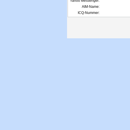
Yahoo Messenger:
AIM-Name:
ICQ-Nummer: