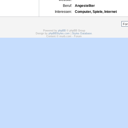
Beruf:
Angestellter
Interessen:
Computer, Spiele, Internet
Powered by
phpBB
© phpBB Group
Design by
phpBBStyles.com
|
Styles Database
.
Content © murb.com - Forum