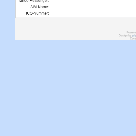
Yahoo Messenger:
AIM-Name:
ICQ-Nummer:
Powere
Design by
ph
Cont