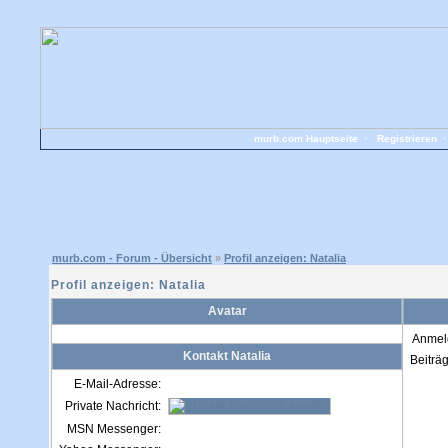
murb.com Hauptseite
•
Registrieren
murb.com - Forum - Übersicht
»
Profil anzeigen: Natalia
Profil anzeigen: Natalia
Avatar
Anmel
Kontakt Natalia
Beiträ
E-Mail-Adresse:
Private Nachricht:
MSN Messenger: