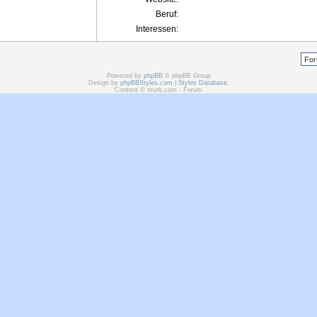
Beruf:
Interessen:
Powered by
phpBB
© phpBB Group
Design by
phpBBStyles.com
|
Styles Database
.
Content © murb.com - Forum