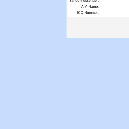
Yahoo Messenger:
AIM-Name:
ICQ-Nummer: