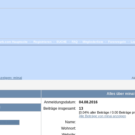
rb.com Hauptseite
•
Registrieren
•
SUCHE
•
FAQ
•
Mitgliederliste
•
Forenregeln
•
Lo
nzeigen: minai
Ak
Alles über minai
Anmeldungsdatum:
04.08.2016
i
Beiträge insgesamt:
13
[0.04% aller Beiträge / 0.00 Beiträge p
Alle Beiträge von minai anzeigen
Name:
Wohnort:
Website: