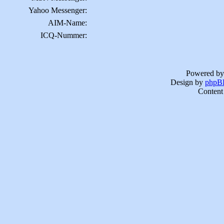
Yahoo Messenger:
AIM-Name:
ICQ-Nummer:
Powered b
Design by
phpBB
Content