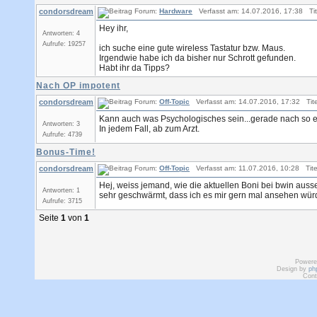
condorsdream
Forum:
Hardware
Verfasst am: 14.07.2016, 17:38 Tit
Hey ihr,
Antworten: 4
Aufrufe: 19257
ich suche eine gute wireless Tastatur bzw. Maus.
Irgendwie habe ich da bisher nur Schrott gefunden.
Habt ihr da Tipps?
Nach OP impotent
condorsdream
Forum:
Off-Topic
Verfasst am: 14.07.2016, 17:32 Tite
Kann auch was Psychologisches sein...gerade nach so e
Antworten: 3
In jedem Fall, ab zum Arzt.
Aufrufe: 4739
Bonus-Time!
condorsdream
Forum:
Off-Topic
Verfasst am: 11.07.2016, 10:28 Tite
Hej, weiss jemand, wie die aktuellen Boni bei bwin auss
Antworten: 1
sehr geschwärmt, dass ich es mir gern mal ansehen wür
Aufrufe: 3715
Seite
1
von
1
Powere
Design by
ph
Cont