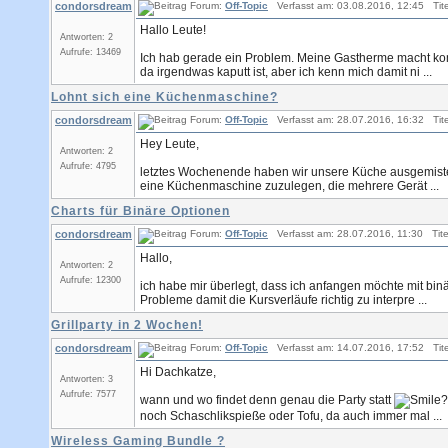
condorsdream
Forum:
Off-Topic
Verfasst am: 03.08.2016, 12:45 Tite
Hallo Leute!
Antworten: 2
Aufrufe: 13469
Ich hab gerade ein Problem. Meine Gastherme macht ko
da irgendwas kaputt ist, aber ich kenn mich damit ni ...
Lohnt sich eine Küchenmaschine?
condorsdream
Forum:
Off-Topic
Verfasst am: 28.07.2016, 16:32 Tite
Hey Leute,
Antworten: 2
Aufrufe: 4795
letztes Wochenende haben wir unsere Küche ausgemistet 
eine Küchenmaschine zuzulegen, die mehrere Gerät ...
Charts für Binäre Optionen
condorsdream
Forum:
Off-Topic
Verfasst am: 28.07.2016, 11:30 Tite
Hallo,
Antworten: 2
Aufrufe: 12300
ich habe mir überlegt, dass ich anfangen möchte mit bin
Probleme damit die Kursverläufe richtig zu interpre ...
Grillparty in 2 Wochen!
condorsdream
Forum:
Off-Topic
Verfasst am: 14.07.2016, 17:52 Tite
Hi Dachkatze,
Antworten: 3
Aufrufe: 7577
wann und wo findet denn genau die Party statt
?
noch Schaschlikspieße oder Tofu, da auch immer mal ...
Wireless Gaming Bundle ?