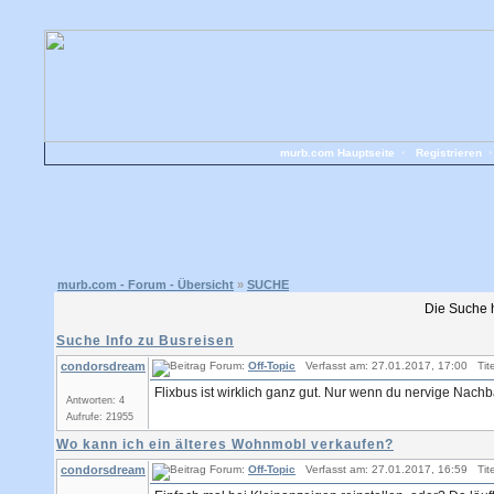
murb.com Hauptseite
•
Registrieren
murb.com - Forum - Übersicht
»
SUCHE
Die Suche 
Suche Info zu Busreisen
condorsdream
Forum:
Off-Topic
Verfasst am: 27.01.2017, 17:00 Tite
Flixbus ist wirklich ganz gut. Nur wenn du nervige Nachba
Antworten: 4
Aufrufe: 21955
Wo kann ich ein älteres Wohnmobl verkaufen?
condorsdream
Forum:
Off-Topic
Verfasst am: 27.01.2017, 16:59 Tite