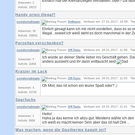
Einfach mal bei Kleinanzeigen reinstellen, oder? Da läu
Antworten: 2
Aufrufe: 19212
Handy orten illegal?
condorsdream
Forum:
Software
Verfasst am: 27.01.2017, 16:58 Tite
Ehrlich gesagt kann ich mir nicht vorstellen, dass es so
Antworten: 16
illegal...soweit ich weiß steht es doch manchmal in der Zei
Aufrufe: 106011
Porzellan verschenken?
condorsdream
Forum:
Off-Topic
Verfasst am: 16.01.2017, 11:06 Tite
Ich würde an deiner Stelle lieber ins Geschäft gehen. Da
Antworten: 5
anders aussieht und ihr dann enttäuscht seid
Aufrufe: 11844
Kratzer im Lack
condorsdream
Forum:
Off-Topic
Verfasst am: 16.01.2017, 11:03 Tite
Oh Mist, das ist schon ein teurer Spaß oder? ;/
Antworten: 4
Aufrufe: 10716
Sparfuchs
condorsdream
Forum:
Off-Topic
Verfasst am: 16.01.2017, 11:01 Tite
Hello!
Antworten: 2
Haha ja das kenne ich allzu gut. Meistens wähle ich den
Aufrufe: 9494
ich weiß es macht keinen Sinn aber das ist halt Onli ...
Was machen, wenn die Gastherme kaputt ist?