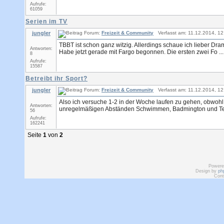
Aufrufe:
61059
Serien im TV
jungler
Forum:
Freizeit & Community
Verfasst am: 11.12.2014, 12
TBBT ist schon ganz witzig. Allerdings schaue ich lieber Dr
Antworten:
Habe jetzt gerade mit Fargo begonnen. Die ersten zwei Fo ...
8
Aufrufe:
15587
Betreibt ihr Sport?
jungler
Forum:
Freizeit & Community
Verfasst am: 11.12.2014, 12
Also ich versuche 1-2 in der Woche laufen zu gehen, obwoh
Antworten:
unregelmäßigen Abständen Schwimmen, Badmington und Te
56
Aufrufe:
162241
Seite
1
von
2
Powere
Design by
ph
Cont