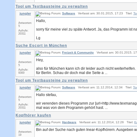
Tool um Textbausteine zu verwalten
jungler
Forum:
Software
Verfasst am: 30.01.2015, 17:23 Titel:
To
Hallo,
Antworten:
5
sorry für meine viel zu späte Antwort. Ja, das Programm ist n
Aufrufe:
20311
Lg
Suche Escort in München
jungler
Forum:
Freizeit & Community
Verfasst am: 30.01.2015, 17
Hey,
Antworten:
5
also für München kann ich dir leider auch nicht weiterhelfen. 
Aufrufe:
für Berlin. Schau dir doch mal die Seite a ...
9300
Tool um Textbausteine zu verwalten
jungler
Forum:
Software
Verfasst am: 11.12.2014, 12:34 Titel:
To
Hallo stefau,
Antworten:
5
wir verenden dieses Programm zur [url=http://www.texmanager.
Aufrufe:
mal was von dem Programm gehört hast. ...
20311
Kopfhörer kaufen
jungler
Forum:
Hardware
Verfasst am: 11.12.2014, 12:26 Titel:
K
Bin auf der Suche nach guten Inear-Kopfhörern. Ausgeben w
Antworten:
19