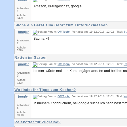
Amazon, Brautgeschäft, google
Antworten:
1
Aufrufe:
3429
Suche ein Gerät zum Gerät zum Luftdruckmessen
jungler
Forum:
Off-Topic
Verfasst am: 19.12.2016, 12:02 Titel:
Su
Baumarkt!
Antworten:
2
Aufrufe:
3229
Ratten im Garten
jungler
Forum:
Off-Topic
Verfasst am: 19.12.2016, 12:01 Titel:
Ra
hmmm. würde mal den Kammerjäger anrufen und bei ihm na
Antworten:
5
Aufrufe:
7205
Wo findet ihr Tipps zum Kochen?
jungler
Forum:
Off-Topic
Verfasst am: 19.12.2016, 12:01 Titel:
Wo
In meinem Kochbüchern, bei google suche ich nach bestimm
Antworten:
6
Aufrufe:
10907
Reiskoffer für Zugreise?