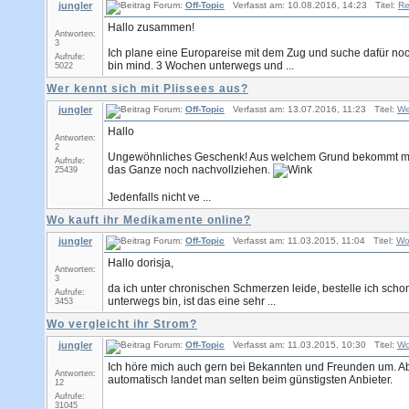
jungler
Forum:
Off-Topic
Verfasst am: 10.08.2016, 14:23 Titel:
Re
Hallo zusammen!
Antworten:
3
Ich plane eine Europareise mit dem Zug und suche dafür noch K
Aufrufe:
bin mind. 3 Wochen unterwegs und ...
5022
Wer kennt sich mit Plissees aus?
jungler
Forum:
Off-Topic
Verfasst am: 13.07.2016, 11:23 Titel:
We
Hallo
Antworten:
2
Ungewöhnliches Geschenk! Aus welchem Grund bekommt man 
Aufrufe:
das Ganze noch nachvollziehen.
25439
Jedenfalls nicht ve ...
Wo kauft ihr Medikamente online?
jungler
Forum:
Off-Topic
Verfasst am: 11.03.2015, 11:04 Titel:
Wo
Hallo dorisja,
Antworten:
3
da ich unter chronischen Schmerzen leide, bestelle ich schon 
Aufrufe:
unterwegs bin, ist das eine sehr ...
3453
Wo vergleicht ihr Strom?
jungler
Forum:
Off-Topic
Verfasst am: 11.03.2015, 10:30 Titel:
Wo
Ich höre mich auch gern bei Bekannten und Freunden um. Abe
Antworten:
automatisch landet man selten beim günstigsten Anbieter.
12
Aufrufe:
31045