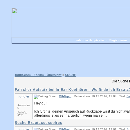
murb.com Hauptseite
•
Registrieren
murb.com - Forum - Übersicht
»
SUCHE
Die Suche 
Falscher Aufsatz bei In-Ear Kopfhörer - Wo finde ich Ersatz
jungler
Forum:
Off-Topic
Verfasst am: 19.12.2016, 12:04 Titel:
Fa
Hey du!
Antworten:
5
Ich fürchte, deinen Anspruch auf Rückgabe wirst du nicht wa
Aufrufe:
allerdings ist es sehr ärgerlich, wenn man ei ...
9524
Suche Brautaccessoires
jungler
Forum:
Off-Topic
Verfasst am: 19.12.2016, 12:02 Titel:
Su