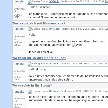
jungler
Forum:
Off-Topic
Verfasst am: 10.08.2016, 14:23 Titel:
Re
Hallo zusammen!
Antworten:
3
Ich plane eine Europareise mit dem Zug und suche dafür noch K
Aufrufe:
bin mind. 3 Wochen unterwegs und ...
5018
Wer kennt sich mit Plissees aus?
jungler
Forum:
Off-Topic
Verfasst am: 13.07.2016, 11:23 Titel:
We
Hallo
Antworten:
2
Ungewöhnliches Geschenk! Aus welchem Grund bekommt man 
Aufrufe:
das Ganze noch nachvollziehen.
25432
Jedenfalls nicht ve ...
Wo kauft ihr Medikamente online?
jungler
Forum:
Off-Topic
Verfasst am: 11.03.2015, 11:04 Titel:
Wo
Hallo dorisja,
Antworten:
3
da ich unter chronischen Schmerzen leide, bestelle ich schon 
Aufrufe:
unterwegs bin, ist das eine sehr ...
3449
Wo vergleicht ihr Strom?
jungler
Forum:
Off-Topic
Verfasst am: 11.03.2015, 10:30 Titel:
Wo
Ich höre mich auch gern bei Bekannten und Freunden um. Abe
Antworten:
automatisch landet man selten beim günstigsten Anbieter.
12
Aufrufe:
31034