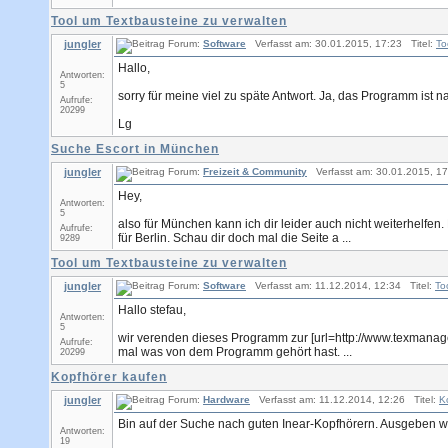
Tool um Textbausteine zu verwalten
jungler
Forum:
Software
Verfasst am: 30.01.2015, 17:23 Titel:
To
Hallo,
Antworten:
5
sorry für meine viel zu späte Antwort. Ja, das Programm ist n
Aufrufe:
20299
Lg
Suche Escort in München
jungler
Forum:
Freizeit & Community
Verfasst am: 30.01.2015, 17
Hey,
Antworten:
5
also für München kann ich dir leider auch nicht weiterhelfen. 
Aufrufe:
für Berlin. Schau dir doch mal die Seite a ...
9289
Tool um Textbausteine zu verwalten
jungler
Forum:
Software
Verfasst am: 11.12.2014, 12:34 Titel:
To
Hallo stefau,
Antworten:
5
wir verenden dieses Programm zur [url=http://www.texmanager.
Aufrufe:
mal was von dem Programm gehört hast. ...
20299
Kopfhörer kaufen
jungler
Forum:
Hardware
Verfasst am: 11.12.2014, 12:26 Titel:
K
Bin auf der Suche nach guten Inear-Kopfhörern. Ausgeben w
Antworten:
19