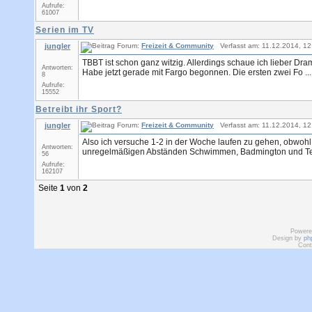
Aufrufe:
61007
Serien im TV
jungler
Forum:
Freizeit & Community
Verfasst am: 11.12.2014, 12
TBBT ist schon ganz witzig. Allerdings schaue ich lieber Dr
Antworten:
Habe jetzt gerade mit Fargo begonnen. Die ersten zwei Fo ...
8
Aufrufe:
15552
Betreibt ihr Sport?
jungler
Forum:
Freizeit & Community
Verfasst am: 11.12.2014, 12
Also ich versuche 1-2 in der Woche laufen zu gehen, obwoh
Antworten:
unregelmäßigen Abständen Schwimmen, Badmington und Te
56
Aufrufe:
162107
Seite
1
von
2
Powere
Design by
ph
Cont