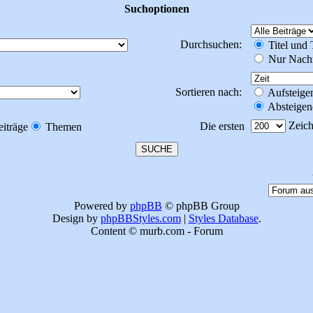
Suchoptionen
Durchsuchen:
Titel und
Nur Nachr
Sortieren nach:
Aufsteige
Absteigen
Zeich
Die ersten
eiträge
Themen
Powered by
phpBB
© phpBB Group
Design by
phpBBStyles.com
|
Styles Database
.
Content © murb.com - Forum