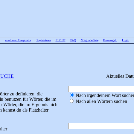
murb.com Hauptseite
•
Registrieren
•
SUCHE
•
FAQ
•
Mitgliederliste
•
Forenregeln
•
Login
SUCHE
Aktuelles Dat
ter zu definieren, die
Nach irgendeinem Wort suche
u benutzen für Wörter, die im
Nach allen Wörtern suchen
r Wörter, die im Ergebnis nicht
kannst du als Platzhalter
lter