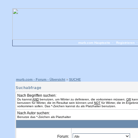
murb.com Hauptseite
•
Registrieren
murb.com - Forum - Übersicht
»
SUCHE
Suchabfrage
Nach Begriffen suchen:
Du kannst
AND
benutzen, um Wörter zu definieren, die vorkommen müssen;
OR
kann
benutzen für Wörter, die im Resultat sein können und
NOT
für Wörter, die im Ergebnis
vorkommen sollen. Das *-Zeichen kannst du als Platzhalter benutzen.
Nach Autor suchen:
Benutze das *-Zeichen als Platzhalter
Forum: