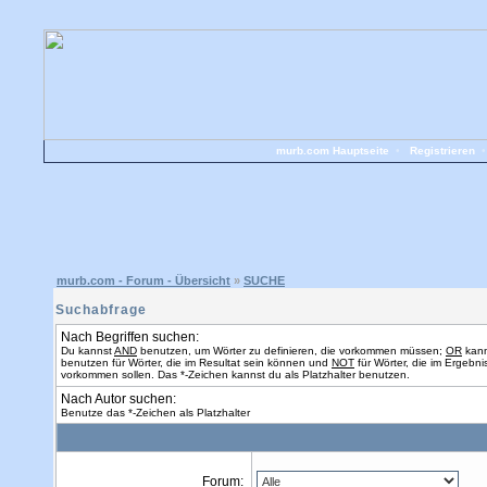
murb.com Hauptseite
•
Registrieren
murb.com - Forum - Übersicht
»
SUCHE
Suchabfrage
Nach Begriffen suchen:
Du kannst
AND
benutzen, um Wörter zu definieren, die vorkommen müssen;
OR
kann
benutzen für Wörter, die im Resultat sein können und
NOT
für Wörter, die im Ergebnis
vorkommen sollen. Das *-Zeichen kannst du als Platzhalter benutzen.
Nach Autor suchen:
Benutze das *-Zeichen als Platzhalter
Forum: