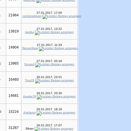
27.01.2017, 17:00
21964
a
condorsdream
27.01.2017, 13:22
13819
a
kanika
27.01.2017, 11:33
14904
n
ReneeStew
27.01.2017, 03:18
13965
3
Snuss3
26.01.2017, 23:01
16460
e
Tina28
26.01.2017, 20:30
14681
Aurelia78
26.01.2017, 18:18
15224
2
Avicianer
26.01.2017, 17:07
31287
Silvan