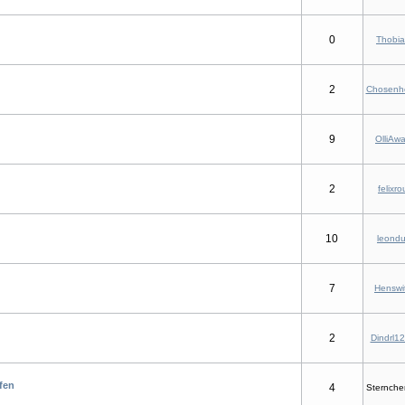
0
Thobia
2
Chosenh
9
OlliAw
2
felixro
10
leondu
7
Henswi
2
Dindrl1
fen
4
Sternch