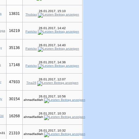
26.01.2017, 15:10
13831
s
Thobias
26.01.2017, 14:42
16219
oga
Patricko
26.01.2017, 14:40
35136
ay
Patricko
26.01.2017, 14:36
17148
u
Patricko
26.01.2017, 12:07
47933
r
Tina28
26.01.2017, 10:56
30154
ty
ahmadfadilah
26.01.2017, 10:33
16268
234
ahmadfadilah
26.01.2017, 10:32
21310
en31
ahmadfadilah