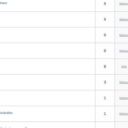
nhaus
0
felixro
0
felixro
n
0
felixro
0
felixro
6
light
3
felixro
1
felixro
itskräfte
1
felixro