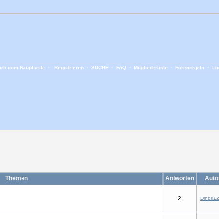
rb.com Hauptseite
•
Registrieren
•
SUCHE
•
FAQ
•
Mitgliederliste
•
Forenregeln
•
Lo
Themen
Antworten
Auto
2
Dindrl1