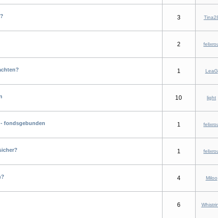
n?
3
Tina2
2
felixro
achten?
1
LeaG
n
10
light
g - fondsgebunden
1
felixro
sicher?
1
felixro
n?
4
Miloo
6
Whistri