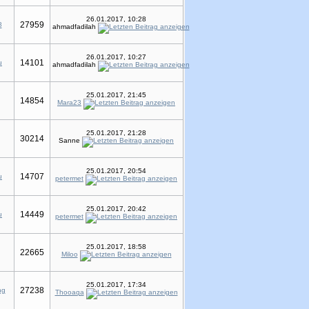
26.01.2017, 10:28
27959
8
ahmadfadilah
26.01.2017, 10:27
14101
u
ahmadfadilah
25.01.2017, 21:45
14854
Mara23
25.01.2017, 21:28
30214
Sanne
25.01.2017, 20:54
14707
u
petermet
25.01.2017, 20:42
14449
u
petermet
25.01.2017, 18:58
22665
Miloo
25.01.2017, 17:34
27238
ng
Thooaqa