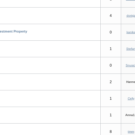
4
dorisj
vestment Property
0
kanik
1
Stefa
0
Snuss
2
Hann
1
Celly
1
Anna1
8
timm