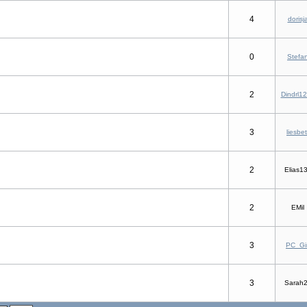
4
dorisj
0
Stefa
2
Dindrl1
3
liesbet
2
Elias1
2
EMil
3
PC_Gir
3
Sarah