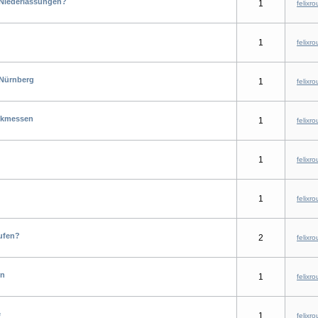
 Niederlassungen?
1
felixro
1
felixro
 Nürnberg
1
felixro
ckmessen
1
felixro
1
felixro
1
felixro
ufen?
2
felixro
nn
1
felixro
e
1
felixro