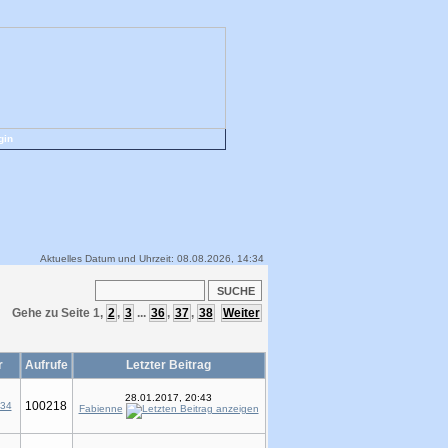
gin
Aktuelles Datum und Uhrzeit: 08.08.2026, 14:34
Gehe zu Seite
1
,
2
,
3
...
36
,
37
,
38
Weiter
r
Aufrufe
Letzter Beitrag
28.01.2017, 20:43
100218
234
Fabienne