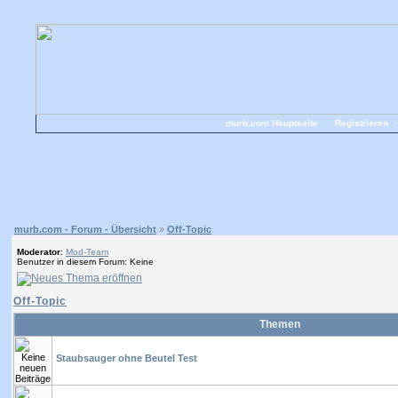
murb.com Hauptseite
•
Registrieren
murb.com - Forum - Übersicht
»
Off-Topic
Moderator
:
Mod-Team
Benutzer in diesem Forum: Keine
Off-Topic
Themen
Staubsauger ohne Beutel Test