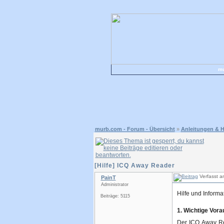
mu
murb.com - Forum - Übersicht
»
Anleitungen & H
[Hilfe] ICQ Away Reader
Verfasst a
PainT
Administrator
Hilfe und Inform
Beiträge: 5115
1. Wichtige Vor
Der ICQ Away Rea