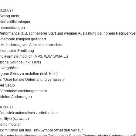
3.2009)
-Zwang mehr
Kontaktlistenimport
ehlermeldungen
Performance (z.B. schnellerer Start und weniger Auslastung bei hohem Netzwerkve
methode komplett geändert
 Anforderung von Administratorrechten
kadapter-Ermittlung
d-Formate möglich (MP3, WAV, WMA, ...)
ische Sounds (inkl. Hilfe)
 vergrößert
gene Skins zu erstellen (inkl. Hilfe)
 "User hat die Unterhaltung verlassen"
über Setup
e Virenfalschmeldungen mehr
e kleine Änderungen
0.2007)
lässt sich automatisch zurücksetzen
e-Style (schwarz)
ding möglich
ck mit links auf das Tray-Symbol öffnet den Verlauf