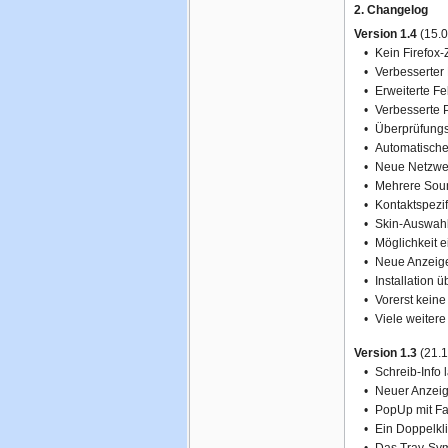
2. Changelog
Version 1.4
(15.0
•
Kein Firefox
•
Verbesserter 
•
Erweiterte F
•
Verbesserte 
•
Überprüfungs
•
Automatische
•
Neue Netzwer
•
Mehrere Soun
•
Kontaktspezif
•
Skin-Auswahl
•
Möglichkeit ei
•
Neue Anzeige:
•
Installation 
•
Vorerst kein
•
Viele weiter
Version 1.3
(21.1
•
Schreib-Info 
•
Neuer Anzeig
•
PopUp mit Fa
•
Ein Doppelkli