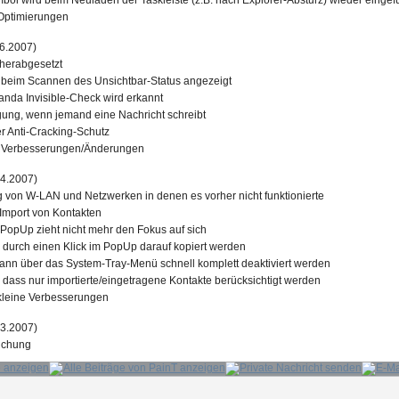
ol wird beim Neuladen der Taskleiste (z.B. nach Explorer-Absturz) wieder eingef
Optimierungen
6.2007)
 herabgesetzt
beim Scannen des Unsichtbar-Status angezeigt
anda Invisible-Check wird erkannt
gung, wenn jemand eine Nachricht schreibt
r Anti-Cracking-Schutz
e Verbesserungen/Änderungen
4.2007)
g von W-LAN und Netzwerken in denen es vorher nicht funktionierte
 Import von Kontakten
PopUp zieht nicht mehr den Fokus auf sich
 durch einen Klick im PopUp darauf kopiert werden
nn über das System-Tray-Menü schnell komplett deaktiviert werden
 dass nur importierte/eingetragene Kontakte berücksichtigt werden
kleine Verbesserungen
3.2007)
lichung