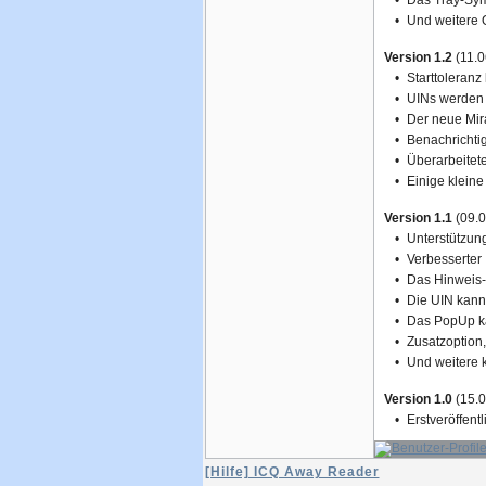
•
Das Tray-Symb
•
Und weitere 
Version 1.2
(11.0
•
Starttoleranz
•
UINs werden 
•
Der neue Mir
•
Benachrichti
•
Überarbeitete
•
Einige klein
Version 1.1
(09.0
•
Unterstützun
•
Verbesserter
•
Das Hinweis-
•
Die UIN kann
•
Das PopUp ka
•
Zusatzoption,
•
Und weitere 
Version 1.0
(15.0
•
Erstveröffent
[Hilfe] ICQ Away Reader