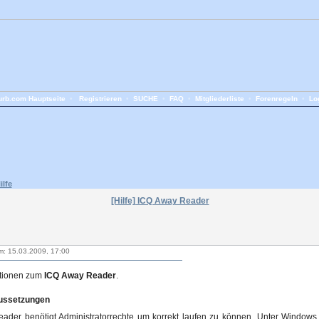
rb.com Hauptseite
•
Registrieren
•
SUCHE
•
FAQ
•
Mitgliederliste
•
Forenregeln
•
Lo
ilfe
[Hilfe] ICQ Away Reader
m: 15.03.2009, 17:00
ationen zum
ICQ Away Reader
.
aussetzungen
der benötigt Administratorrechte um korrekt laufen zu können. Unter Windows 