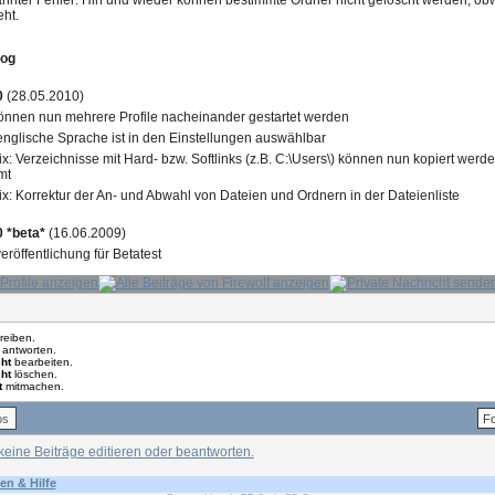
nnter Fehler: Hin und wieder können bestimmte Ordner nicht gelöscht werden, obwohl
eht.
log
0
(28.05.2010)
önnen nun mehrere Profile nacheinander gestartet werden
englische Sprache ist in den Einstellungen auswählbar
ix: Verzeichnisse mit Hard- bzw. Softlinks (z.B. C:\Users\) können nun kopiert werd
mt
ix: Korrektur der An- und Abwahl von Dateien und Ordnern in der Dateienliste
0 *beta*
(16.06.2009)
eröffentlichung für Betatest
reiben.
antworten.
ht
bearbeiten.
ht
löschen.
t
mitmachen.
en & Hilfe