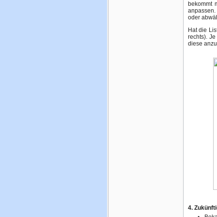
bekommt m
anpassen. 
oder abwähl
Hat die Li
rechts). J
diese anzuz
4. Zukünft