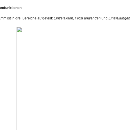
mmfunktionen
m ist in drei Bereiche aufgeteilt:
Einzelaktion
,
Profil anwenden
und
Einstellunge