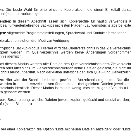
ion:
Die beste Wahl für eine einzelne Kopieraktion, die einen Einzelfall darste
chnis) danach verloren gehen.
wenden:
In diesem Abschnitt lassen sich Kopierprofile für häufig verwendete K
 Ideal für wiederkehrende Backups mit festen Pfaden (Laufwerksbuchstabe bei exte
gen:
Allgemeine Programmeinstellungen, Sprachwahl und Kontaktinformationen.
pieraktionen stehen drei Modi zur Verfügung:
 typische Backup-Modus. Hierbei wird das Quellverzeichnis in das Zielverzeichni
opiert werden. Im Quellverzeichnis werden keine Änderungen vorgenommen
hnis identisch.
ei diesem Modus werden alle Dateien des Quellverzeichnises dem Zielverzeichni
eren oder älter sind). Im Zielverzeichnis werden keine Dateien gelöscht, die nicht 
chnis bleibt unberührt. Nach der Aktion unterscheiden sich Quell- und Zielverzeic
ze:
Hier wird der Schnitt der beiden gewählten Verzeichnisse gebildet: Nur die 
, werden in beiden Verzeichnissen übernommen (bei gleichen Dateien jeweils die
rzeichnis identisch. Dieser Modus ist mit ein wenig Vorsicht zu genießen, da u.U
ien gelöscht werden.
ere Beschreibung, welche Dateien jeweils kopiert, gelöscht und ersetzt werden, 
fo (siehe Bild oben).
e
bei einer Kopierakton die Option "Liste mit neuen Dateien anzeigen" oder "List