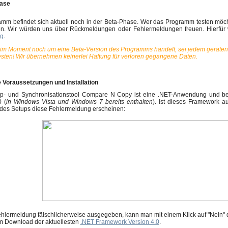
hase
mm befindet sich aktuell noch in der Beta-Phase. Wer das Programm testen möcht
. Wir würden uns über Rückmeldungen oder Fehlermeldungen freuen. Hierfür w
ng
.
 im Moment noch um eine Beta-Version des Programms handelt, sei jedem geraten
esten! Wir übernehmen keinerlei Haftung für verloren gegangene Daten.
e Voraussetzungen und Installation
p- und Synchronisationstool Compare N Copy ist eine .NET-Anwendung und be
0 (
in Windows Vista und Windows 7 bereits enthalten
). Ist dieses Framework au
des Setups diese Fehlermeldung erscheinen:
hlermeldung fälschlicherweise ausgegeben, kann man mit einem Klick auf "Nein" die
m Download der aktuellesten
.NET Framework Version 4.0
.