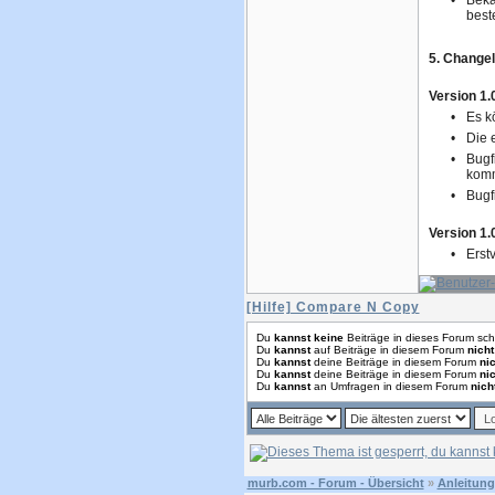
•
Beka
best
5. Change
Version 1.
•
Es k
•
Die 
•
Bugf
kom
•
Bugf
Version 1.
•
Erstv
[Hilfe] Compare N Copy
Du
kannst keine
Beiträge in dieses Forum sch
Du
kannst
auf Beiträge in diesem Forum
nicht
Du
kannst
deine Beiträge in diesem Forum
nic
Du
kannst
deine Beiträge in diesem Forum
nic
Du
kannst
an Umfragen in diesem Forum
nich
murb.com - Forum - Übersicht
»
Anleitung