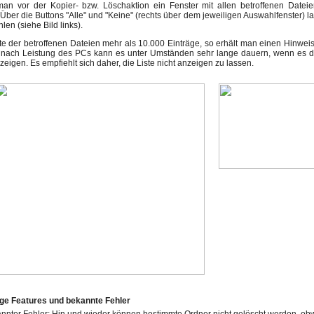
an vor der Kopier- bzw. Löschaktion ein Fenster mit allen betroffenen Date
Über die Buttons "Alle" und "Keine" (rechts über dem jeweiligen Auswahlfenster) l
en (siehe Bild links).
ste der betroffenen Dateien mehr als 10.000 Einträge, so erhält man einen Hinweis
e nach Leistung des PCs kann es unter Umständen sehr lange dauern, wenn es de
eigen. Es empfiehlt sich daher, die Liste nicht anzeigen zu lassen.
ige Features und bekannte Fehler