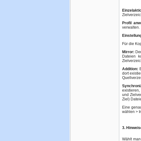
Einzelakt
Zielverzei
Profil an
verwalten.
Einstellun
Für die Ko
Mirror:
Der
Dateien k
Zielverzeic
Addition:
B
dort existi
Quellverzei
Synchroni
existieren
und Zielve
Ziel) Date
Eine genau
wählen > In
3. Hinweis
Wählt man 