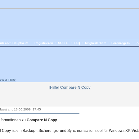
rb.com Hauptseite
•
Registrieren
•
SUCHE
•
FAQ
•
Mitgliederliste
•
Forenregeln
•
Lo
en & Hilfe
[Hilfe] Compare N Copy
fasst am: 16.06.2009, 17:45
Informationen zu
Compare N Copy
Copy ist ein Backup-, Sicherungs- und Synchronisationstool für Windows XP, Vist