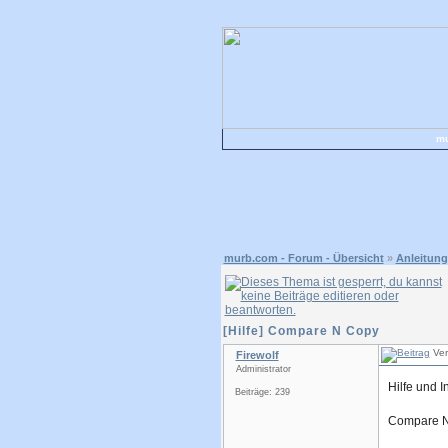
mu
murb.com - Forum - Übersicht
»
Anleitung
[Hilfe] Compare N Copy
Ver
Firewolf
Administrator
Hilfe und 
Beiträge: 239
Compare N 