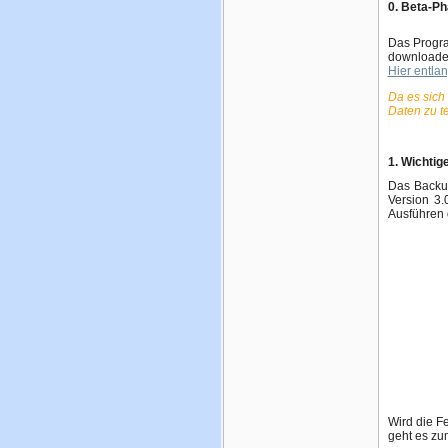
0. Beta-P
Das Progra
downloaden
Hier entla
Da es sich
Daten zu t
1. Wichtig
Das Backu
Version 3.
Ausführen 
Wird die Fe
geht es zu