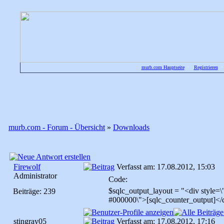
murb.com Hauptseite
•
Registrieren
murb.com - Forum - Übersicht
»
Downloads
Firewolf
Verfasst am: 17.08.2012, 15:03
Administrator
Code:
$sqlc_output_layout = "<div style=\"p
Beiträge: 239
#000000\">[sqlc_counter_output]</
stingray05
Verfasst am: 17.08.2012, 17:16