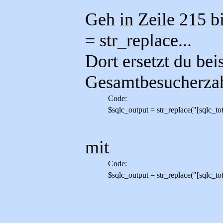
Geh in Zeile 215 b
= str_replace...
Dort ersetzt du bei
Gesamtbesucherza
Code:
$sqlc_output = str_replace("[sqlc_tot
mit
Code:
$sqlc_output = str_replace("[sqlc_tota