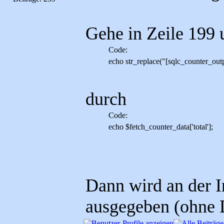
Gehe in Zeile 199 u
Code:
echo str_replace("[sqlc_counter_outp
durch
Code:
echo $fetch_counter_data['total'];
Dann wird an der I
ausgegeben (ohne D