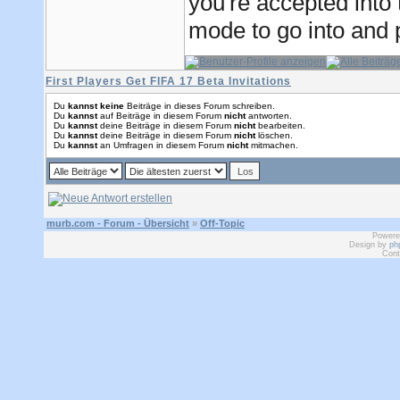
you're accepted into
mode to go into and p
First Players Get FIFA 17 Beta Invitations
Du
kannst keine
Beiträge in dieses Forum schreiben.
Du
kannst
auf Beiträge in diesem Forum
nicht
antworten.
Du
kannst
deine Beiträge in diesem Forum
nicht
bearbeiten.
Du
kannst
deine Beiträge in diesem Forum
nicht
löschen.
Du
kannst
an Umfragen in diesem Forum
nicht
mitmachen.
murb.com - Forum - Übersicht
»
Off-Topic
Powere
Design by
ph
Cont