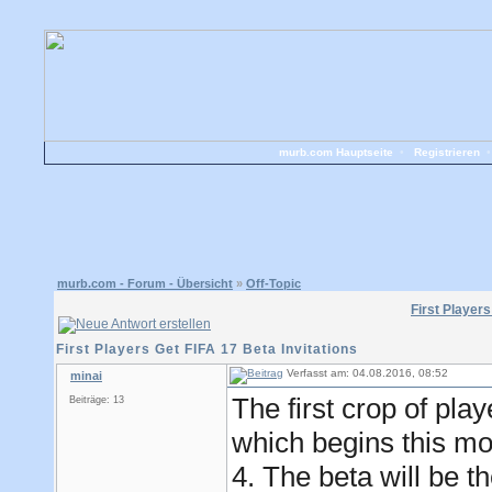
murb.com Hauptseite
•
Registrieren
murb.com - Forum - Übersicht
»
Off-Topic
First Players
First Players Get FIFA 17 Beta Invitations
Verfasst am: 04.08.2016, 08:52
minai
The first crop of pla
Beiträge: 13
which begins this mo
4. The beta will be th