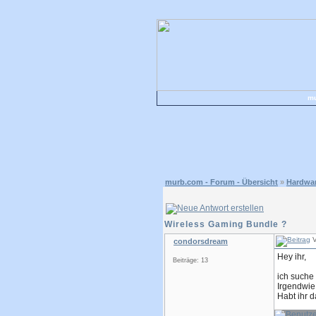
mu
murb.com - Forum - Übersicht
»
Hardwa
Wireless Gaming Bundle ?
V
condorsdream
Hey ihr,
Beiträge: 13
ich suche 
Irgendwie
Habt ihr 