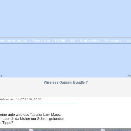
rb.com Hauptseite
•
Registrieren
•
SUCHE
•
FAQ
•
Mitgliederliste
•
Forenregeln
•
Lo
re
Ak
Wireless Gaming Bundle ?
erfasst am: 14.07.2016, 17:38
eine gute wireless Tastatur bzw. Maus.
 habe ich da bisher nur Schrott gefunden.
da Tipps?