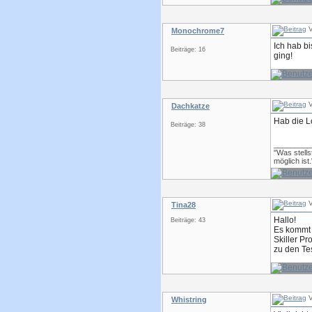
V
Monochrome7
Ich hab bi
Beiträge: 16
ging!
V
Dachkatze
Hab die L
Beiträge: 38
_________
"Was stells
möglich ist.
V
Tina28
Hallo!
Beiträge: 43
Es kommt 
Skiller P
zu den Tes
V
Whistring