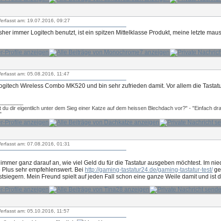
erfasst am: 19.07.2016, 09:27
sher immer Logitech benutzt, ist ein spitzen Mittelklasse Produkt, meine letzte maus 
erfasst am: 05.08.2016, 11:47
ogitech Wireless Combo MK520 und bin sehr zufrieden damit. Vor allem die Tastatur 
________
t du dir eigentlich unter dem Sieg einer Katze auf dem heissen Blechdach vor?" - "Einfach dr
"
erfasst am: 07.08.2016, 01:31
immer ganz darauf an, wie viel Geld du für die Tastatur ausgeben möchtest. Im nie
ro Plus sehr empfehlenswert. Bei
http://gaming-tastatur24.de/gaming-tastatur-test/
geh
tsiegern. Mein Freund spielt auf jeden Fall schon eine ganze Weile damit und ist d
erfasst am: 05.10.2016, 11:57