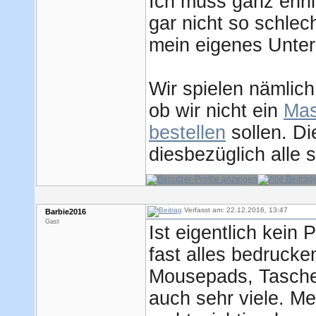
Ich muss ganz ehrl
gar nicht so schlec
mein eigenes Unter
Wir spielen nämlic
ob wir nicht ein
Mas
bestellen
sollen. Di
diesbezüglich alle s
Verfasst am: 22.12.2016, 13:47
Barbie2016
Gast
Ist eigentlich kein
fast alles bedruck
Mousepads, Tasche
auch sehr viele. Me