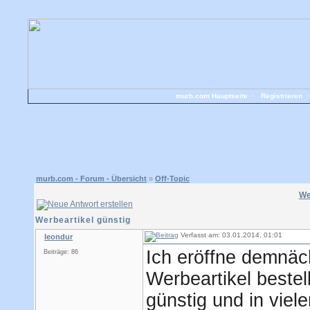
murb.com Hauptseite
•
Registrieren
murb.com - Forum - Übersicht
»
Off-Topic
We
Werbeartikel günstig
Verfasst am: 03.01.2014, 01:01
leondur
Ich eröffne demnäc
Beiträge: 86
Werbeartikel beste
günstig und in vie