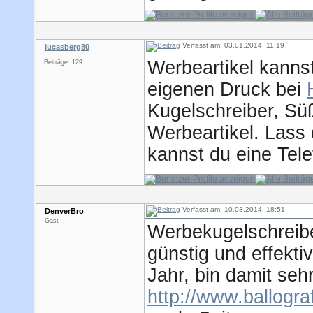
Verfasst am: 03.01.2014, 11:19
lucasberg80
Werbeartikel kanns
Beiträge: 129
eigenen Druck bei
Kugelschreiber, Sü
Werbeartikel. Lass 
kannst du eine Tele
Verfasst am: 10.03.2014, 18:51
DenverBro
Gast
Werbekugelschreiber
günstig und effekti
Jahr, bin damit seh
http://www.ballogra