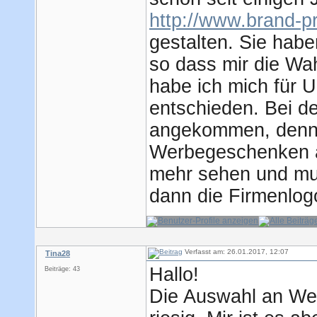
http://www.brand-p
gestalten. Sie hab
so dass mir die Wah
habe ich mich für 
entschieden. Bei d
angekommen, denn k
Werbegeschenken an
mehr sehen und mu
dann die Firmenlo
Verfasst am: 26.01.2017, 12:07
Tina28
Hallo!
Beiträge: 43
Die Auswahl an Wer