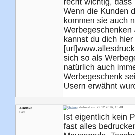
recht wichtig, dass e
Wenn die Kunden de
kommen sie auch ni
Werbegeschenken a
kannst du dich hie
[url]www.allesdrucke
sich so als Werbeg
natürlich auch imm
Werbegeschenk sein
Usern erwähnt wur
Verfasst am: 22.12.2016, 13:48
ADele23
Gast
Ist eigentlich kein
fast alles bedruck