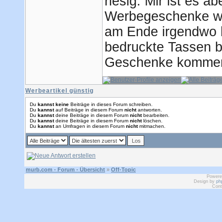
riesig. Mir ist es 
Werbegeschenke wir
am Ende irgendwo h
bedruckte Tassen 
Geschenke kommen 
Werbeartikel günstig
Du
kannst keine
Beiträge in dieses Forum schreiben.
Du
kannst
auf Beiträge in diesem Forum
nicht
antworten.
Du
kannst
deine Beiträge in diesem Forum
nicht
bearbeiten.
Du
kannst
deine Beiträge in diesem Forum
nicht
löschen.
Du
kannst
an Umfragen in diesem Forum
nicht
mitmachen.
murb.com - Forum - Übersicht
»
Off-Topic
Powere
Design by
ph
Cont