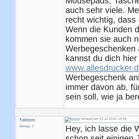
Mousepads, Tasche
auch sehr viele. Me
recht wichtig, dass e
Wenn die Kunden de
kommen sie auch ni
Werbegeschenken a
kannst du dich hie
www.allesdrucker.
Werbegeschenk anbi
immer davon ab, f
sein soll, wie ja b
Verfasst am: 22.12.2016, 19:58
Fabienne
Hey, ich lasse die
Beiträge: 5
schon seit einigen