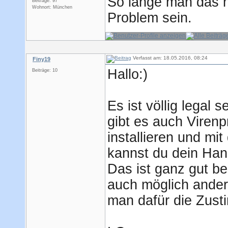
So lange man das ni
Beiträge: 97
Wohnort: München
Problem sein.
Verfasst am: 18.05.2016, 08:24
Finy19
Hallo:)
Beiträge: 10
Es ist völlig legal s
gibt es auch Viren
installieren und m
kannst du dein Han
Das ist ganz gut bei
auch möglich ander
man dafür die Zust