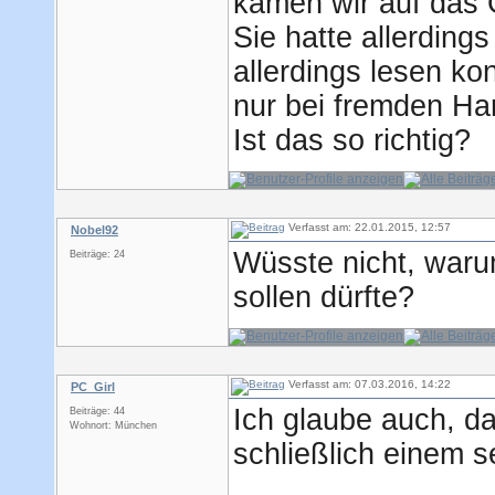
kamen wir auf das 
Sie hatte allerdings
allerdings lesen ko
nur bei fremden Ha
Ist das so richtig?
Verfasst am: 22.01.2015, 12:57
Nobel92
Wüsste nicht, waru
Beiträge: 24
sollen dürfte?
Verfasst am: 07.03.2016, 14:22
PC_Girl
Ich glaube auch, da
Beiträge: 44
Wohnort: München
schließlich einem s