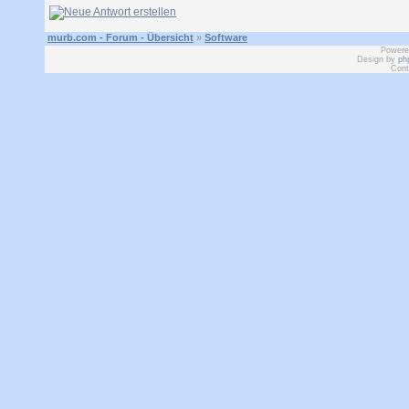
murb.com - Forum - Übersicht
»
Software
Powere
Design by
ph
Cont