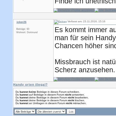
Finde ich unethisch
Verfasst am: 23.11.2016, 15:16
joker26
Es kommt immer auf
Beiträge: 93
Wohnort: Dortmund
man für sein Handy
Chancen höher sind
Missbrauch ist natür
Scherz anzusehen.
Handy orten illegal?
Du
kannst keine
Beiträge in dieses Forum schreiben.
Du
kannst
auf Beiträge in diesem Forum
nicht
antworten.
Du
kannst
deine Beiträge in diesem Forum
nicht
bearbeiten.
Du
kannst
deine Beiträge in diesem Forum
nicht
löschen.
Du
kannst
an Umfragen in diesem Forum
nicht
mitmachen.