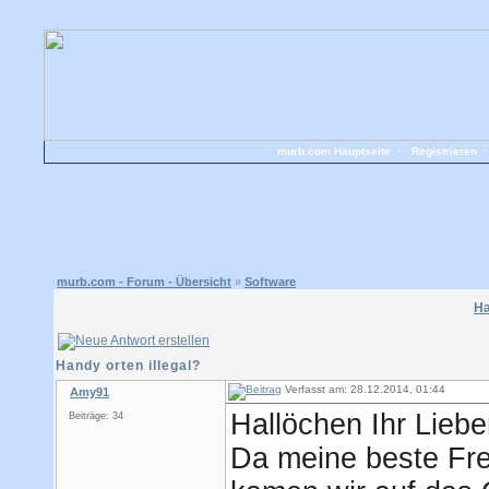
murb.com Hauptseite
•
Registrieren
murb.com - Forum - Übersicht
»
Software
Ha
Handy orten illegal?
Verfasst am: 28.12.2014, 01:44
Amy91
Hallöchen Ihr Liebe
Beiträge: 34
Da meine beste Freu