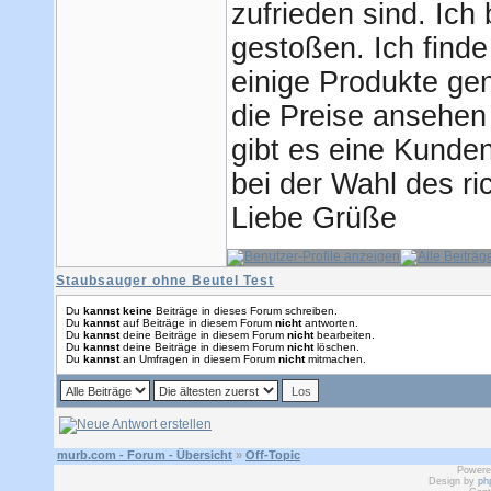
zufrieden sind. Ich 
gestoßen. Ich finde
einige Produkte ge
die Preise ansehen
gibt es eine Kunde
bei der Wahl des ri
Liebe Grüße
Staubsauger ohne Beutel Test
Du
kannst keine
Beiträge in dieses Forum schreiben.
Du
kannst
auf Beiträge in diesem Forum
nicht
antworten.
Du
kannst
deine Beiträge in diesem Forum
nicht
bearbeiten.
Du
kannst
deine Beiträge in diesem Forum
nicht
löschen.
Du
kannst
an Umfragen in diesem Forum
nicht
mitmachen.
murb.com - Forum - Übersicht
»
Off-Topic
Powere
Design by
ph