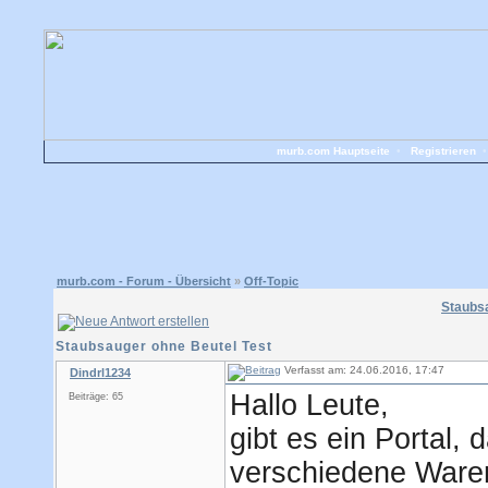
murb.com Hauptseite
•
Registrieren
murb.com - Forum - Übersicht
»
Off-Topic
Staubsa
Staubsauger ohne Beutel Test
Verfasst am: 24.06.2016, 17:47
Dindrl1234
Hallo Leute,
Beiträge: 65
gibt es ein Portal,
verschiedene Waren