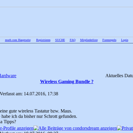
murb.com Hauptseite
•
Registrieren
•
SUCHE
•
FAQ
•
Mitgliederliste
•
Forenregeln
•
Login
ardware
Aktuelles Dat
Wireless Gaming Bundle ?
Verfasst am: 14.07.2016, 17:38
 eine gute wireless Tastatur bzw. Maus.
 habe ich da bisher nur Schrott gefunden.
da Tipps?