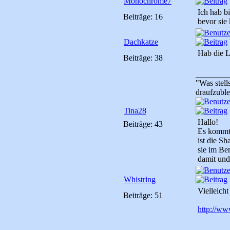
Monochrome7
Ich hab bi
Beiträge: 16
bevor sie 
Dachkatze
Hab die L
Beiträge: 38
________
"Was stell
draufzuble
Tina28
Hallo!
Beiträge: 43
Es kommt 
ist die S
sie im Be
damit und 
Whistring
Vielleicht
Beiträge: 51
http://ww
________