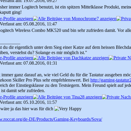
Verfasst am: 19.07.2016, 09:27
sher immer Logitech benutzt, ist ein spitzen Mittelklasse Produkt, meine
kaputt ging!
Verfasst am: 05.08.2016, 11:47
ogitech Wireless Combo MK520 und bin sehr zufrieden damit. Vor allem 
_________
st du dir eigentlich unter dem Sieg einer Katze auf dem heissen Blechd
iben, verstehst du? Solange es mir möglich ist."
Verfasst am: 07.08.2016, 01:31
immer ganz darauf an, wie viel Geld du für die Tastatur ausgeben möch
harkoon Skiller Pro Plus sehr empfehlenswert. Bei
http://gaming-tastatur
reich der Einstiegsklasse zu den Testsiegern. Mein Freund spielt auf je
ist damit sehr zufrieden.
Verfasst am: 05.10.2016, 11:57
 wäre ja das hier was für dich
w.roccat.org/de-DE/Products/Gaming-Keyboards/Sova/
_________