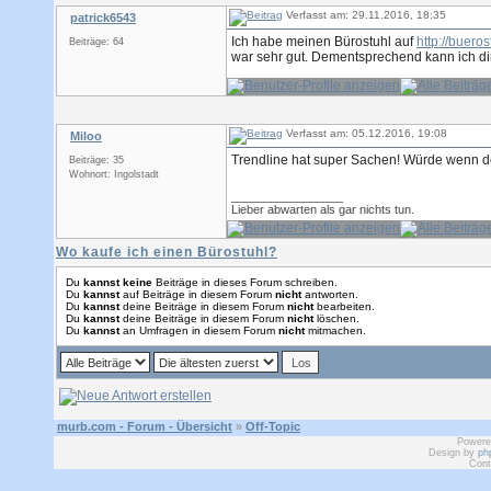
Verfasst am: 29.11.2016, 18:35
patrick6543
Ich habe meinen Bürostuhl auf
http://bueros
Beiträge: 64
war sehr gut. Dementsprechend kann ich di
Verfasst am: 05.12.2016, 19:08
Miloo
Trendline hat super Sachen! Würde wenn do
Beiträge: 35
Wohnort: Ingolstadt
_________________
Lieber abwarten als gar nichts tun.
Wo kaufe ich einen Bürostuhl?
Du
kannst keine
Beiträge in dieses Forum schreiben.
Du
kannst
auf Beiträge in diesem Forum
nicht
antworten.
Du
kannst
deine Beiträge in diesem Forum
nicht
bearbeiten.
Du
kannst
deine Beiträge in diesem Forum
nicht
löschen.
Du
kannst
an Umfragen in diesem Forum
nicht
mitmachen.
murb.com - Forum - Übersicht
»
Off-Topic
Powere
Design by
ph
Cont