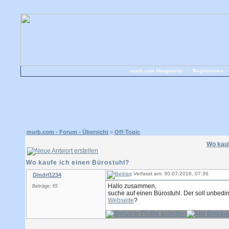
murb.com Hauptseite
•
Registrieren
murb.com - Forum - Übersicht
»
Off-Topic
Wo kauf
Wo kaufe ich einen Bürostuhl?
Verfasst am: 30.07.2016, 07:36
Dindrl1234
Hallo zusammen,
Beiträge: 65
suche auf einen Bürostuhl. Der soll unbedi
Webseite
?