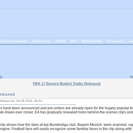
rb.com Hauptseite
•
Registrieren
•
SUCHE
•
FAQ
•
Mitgliederliste
•
Forenregeln
•
Lo
ic
Ak
FIFA 17 Bayern Munich Trailer Released
Released
erfasst am: 04.08.2016, 08:54
rs have been announced and pre-orders are already open for the hugely popular foot
te draws ever closer, EA has gradually revealed more behind-the-scenes clips and t
clip shows how the stars at top Bundesliga club, Bayern Munich, were scanned, cap
engine. Football fans will easily recognize some familiar faces in the clip along with 