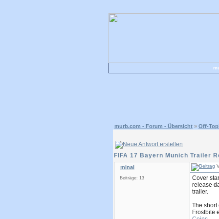
mu
murb.com - Forum - Übersicht
»
Off-Top
FIFA 17 Bayern Munich Trailer 
V
minai
Cover sta
Beiträge: 13
release da
trailer.
The short 
Frostbite 