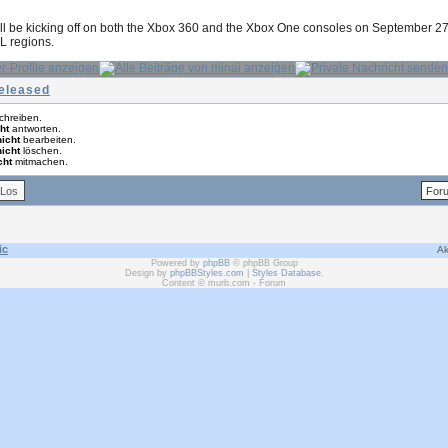
ill be kicking off on both the Xbox 360 and the Xbox One consoles on September 2
L regions.
Released
chreiben.
ht
antworten.
nicht
bearbeiten.
nicht
löschen.
cht
mitmachen.
ic
Ak
Powered by
phpBB
© phpBB Group
Design by
phpBBStyles.com
|
Styles Database
.
Content © murb.com - Forum