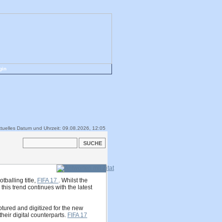
gin
tuelles Datum und Uhrzeit: 09.08.2026, 12:05
balling title,
FIFA 17
. Whilst the
his trend continues with the latest
tured and digitized for the new
their digital counterparts.
FIFA 17