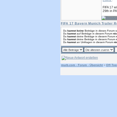
Coins
.
FIFA 17 w
29th in PA
FIFA 17 Bayern Munich Trailer 
Du
kannst keine
Beiträge in dieses Forum s
Du
kannst
auf Beiträge in diesem Forum
nic
Du
kannst
deine Beiträge in diesem Forum
Du
kannst
deine Beiträge in diesem Forum
Du
kannst
an Umfragen in diesem Forum
ni
murb.com - Forum - Übersicht
»
Off-Top