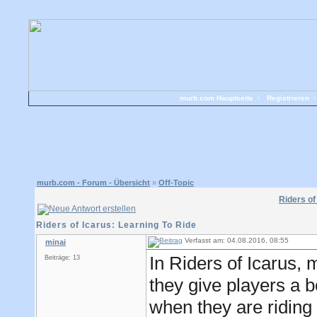
murb.com Hauptseite
•
Registrieren
murb.com - Forum - Übersicht
»
Off-Topic
Riders of
Riders of Icarus: Learning To Ride
Verfasst am: 04.08.2016, 08:55
minai
In Riders of Icarus, 
Beiträge: 13
they give players a bo
when they are riding 