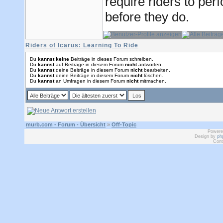
require riders to per
before they do.
Riders of Icarus: Learning To Ride
Du
kannst keine
Beiträge in dieses Forum schreiben.
Du
kannst
auf Beiträge in diesem Forum
nicht
antworten.
Du
kannst
deine Beiträge in diesem Forum
nicht
bearbeiten.
Du
kannst
deine Beiträge in diesem Forum
nicht
löschen.
Du
kannst
an Umfragen in diesem Forum
nicht
mitmachen.
murb.com - Forum - Übersicht
»
Off-Topic
Powere
Design by
ph
Cont