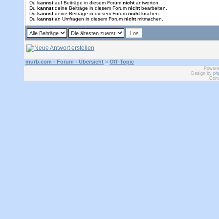
Du
kannst
auf Beiträge in diesem Forum
nicht
antworten.
Du
kannst
deine Beiträge in diesem Forum
nicht
bearbeiten.
Du
kannst
deine Beiträge in diesem Forum
nicht
löschen.
Du
kannst
an Umfragen in diesem Forum
nicht
mitmachen.
murb.com - Forum - Übersicht
»
Off-Topic
Powere
Design by
ph
Cont