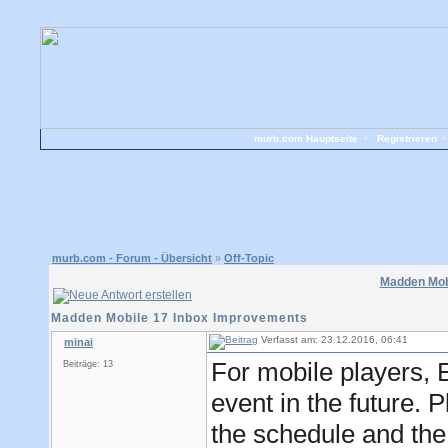
murb.com Hauptseite
•
Registrieren
murb.com - Forum - Übersicht
»
Off-Topic
Madden Mob
Madden Mobile 17 Inbox Improvements
Verfasst am: 23.12.2016, 06:41
minai
For mobile players, 
Beiträge: 13
event in the future. P
the schedule and the