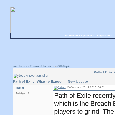
murb.com Hauptseite
•
Registrieren
murb.com - Forum - Übersicht
»
Off-Topic
Path of Exile:
Path of Exile: What to Expect in New Update
Verfasst am: 23.12.2016, 06:51
minai
Path of Exile recent
Beiträge: 13
which is the Breach E
players to grind. Th