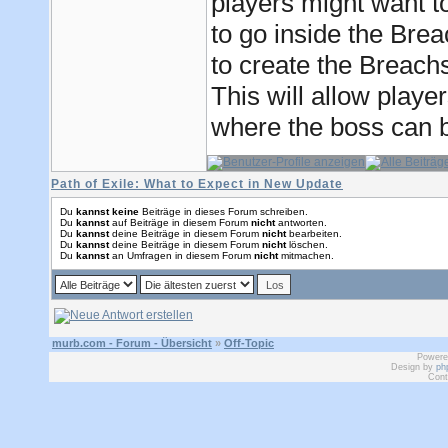
players might want t
to go inside the Brea
to create the Breach
This will allow playe
where the boss can b
Path of Exile: What to Expect in New Update
Du
kannst keine
Beiträge in dieses Forum schreiben.
Du
kannst
auf Beiträge in diesem Forum
nicht
antworten.
Du
kannst
deine Beiträge in diesem Forum
nicht
bearbeiten.
Du
kannst
deine Beiträge in diesem Forum
nicht
löschen.
Du
kannst
an Umfragen in diesem Forum
nicht
mitmachen.
murb.com - Forum - Übersicht
»
Off-Topic
Powere
Design by
ph
Cont